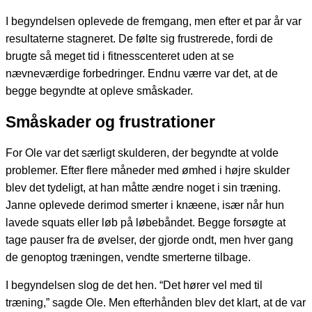
I begyndelsen oplevede de fremgang, men efter et par år var
resultaterne stagneret. De følte sig frustrerede, fordi de
brugte så meget tid i fitnesscenteret uden at se
nævneværdige forbedringer. Endnu værre var det, at de
begge begyndte at opleve småskader.
Småskader og frustrationer
For Ole var det særligt skulderen, der begyndte at volde
problemer. Efter flere måneder med ømhed i højre skulder
blev det tydeligt, at han måtte ændre noget i sin træning.
Janne oplevede derimod smerter i knæene, især når hun
lavede squats eller løb på løbebåndet. Begge forsøgte at
tage pauser fra de øvelser, der gjorde ondt, men hver gang
de genoptog træningen, vendte smerterne tilbage.
I begyndelsen slog de det hen. “Det hører vel med til
træning,” sagde Ole. Men efterhånden blev det klart, at de var