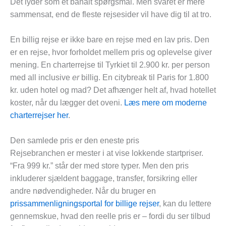
Det lyder som et banalt spørgsmål. Men svaret er mere
sammensat, end de fleste rejsesider vil have dig til at tro.
En billig rejse er ikke bare en rejse med en lav pris. Den
er en rejse, hvor forholdet mellem pris og oplevelse giver
mening. En charterrejse til Tyrkiet til 2.900 kr. per person
med all inclusive
er
billig. En citybreak til Paris for 1.800
kr. uden hotel og mad? Det afhænger helt af, hvad hotellet
koster, når du lægger det oveni.
Læs mere om moderne
charterrejser her
.
Den samlede pris er den eneste pris
Rejsebranchen er mester i at vise lokkende startpriser.
“Fra 999 kr.” står der med store typer. Men den pris
inkluderer sjældent baggage, transfer, forsikring eller
andre nødvendigheder. Når du bruger en
prissammenligningsportal for billige rejser
, kan du lettere
gennemskue, hvad den reelle pris er – fordi du ser tilbud