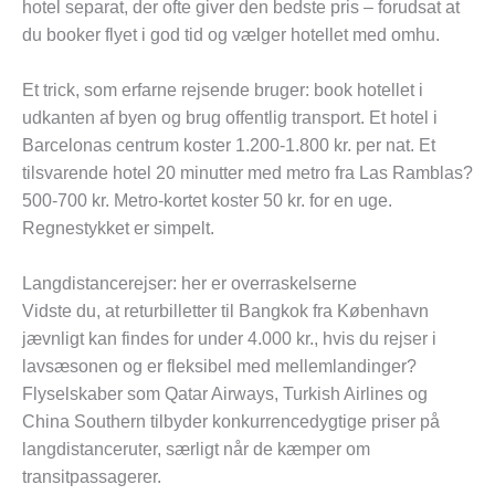
hotel separat, der ofte giver den bedste pris – forudsat at
du booker flyet i god tid og vælger hotellet med omhu.
Et trick, som erfarne rejsende bruger: book hotellet i
udkanten af byen og brug offentlig transport. Et hotel i
Barcelonas centrum koster 1.200-1.800 kr. per nat. Et
tilsvarende hotel 20 minutter med metro fra Las Ramblas?
500-700 kr. Metro-kortet koster 50 kr. for en uge.
Regnestykket er simpelt.
Langdistancerejser: her er overraskelserne
Vidste du, at returbilletter til Bangkok fra København
jævnligt kan findes for under 4.000 kr., hvis du rejser i
lavsæsonen og er fleksibel med mellemlandinger?
Flyselskaber som Qatar Airways, Turkish Airlines og
China Southern tilbyder konkurrencedygtige priser på
langdistanceruter, særligt når de kæmper om
transitpassagerer.