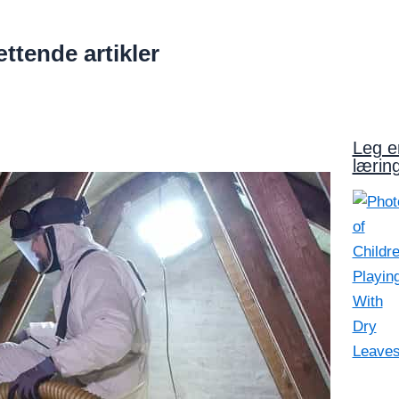
tende artikler
Leg e
lærin