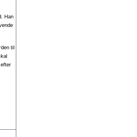
d. Han
 vende
den til
skal
efter