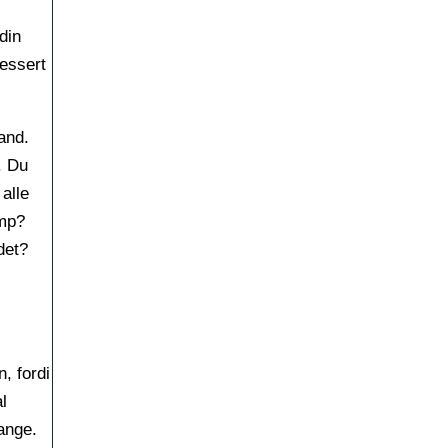
din
essert
and.
. Du
alle
amp?
det?
, fordi
l
ange.