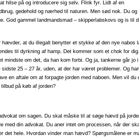
 hilse på og introducere sig selv. Flink fyr. Lidt af en
brug, gedehold og nærhed til naturen. Men sød nok. Du og 
uge. God gammel landmandsmad – skipperlabskovs og is til d
r hævder, at du illegalt benytter et stykke af den nye nabos l
ndes til dyrkning af hamp. Det kommer som et chok for dig
et mindste om det, da han kom forbi. Og ja, tankerne går jo i 
de sidste 25 – 27 år, uden, at der har været problemer. Og h
ave en aftale om at forpagte jorden med naboen. Men vil du 
t tilbud på køb af jorden?
 advokat om sagen. Du skal måske til at søge hævd på jorden
le med din advokat. Du aner intet om processen, når der ska
er det hele. Hvordan vinder man hævd? Spørgsmålene er m