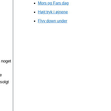
Mors og Fars dag
Højt tryk i øjnene
Flyv down under
t noget
e
 solgt