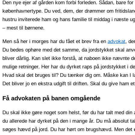
Den nye ejer af gården kom forbi forleden. Sådan, bare for at
københavnertype. Du ved, dem, der drømmer om fritidsland
hustru inviterede ham og hans familie til middag i næste 
– mest til børnene.
Men så her i morges har du fået et brev fra en
advokat
, de
Du bedes ophøre med det samme, da jordstykket skal anve
bliver dårlig. Kan slet ikke forstå, at naboen ikke nævnte d
mulige retninger. Her har du dyrket raps på jordstykket i 
Hvad skal det bruges til? Du tænker dig om. Måske kan I l
Det bliver jo en ekstra udgift til driften. Skal du give ham e
Få advokaten på banen omgående
Du skal ikke gøre noget som helst, før du har talt med din
du allerede har dyrket på den i mange år. Du må absolut ta
søges hævd på jord. Du har hørt om brugshævd. Men det 