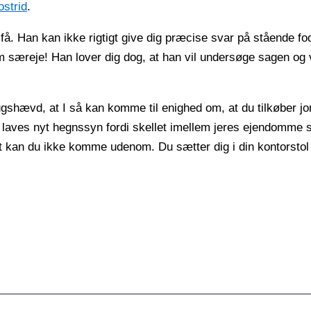
ostrid
.
få. Han kan ikke rigtigt give dig præcise svar på stående fo
om særeje! Han lover dig dog, at han vil undersøge sagen og
shævd, at I så kan komme til enighed om, at du tilkøber jor
l laves nyt hegnssyn fordi skellet imellem jeres ejendomme 
et kan du ikke komme udenom. Du sætter dig i din kontorstol 