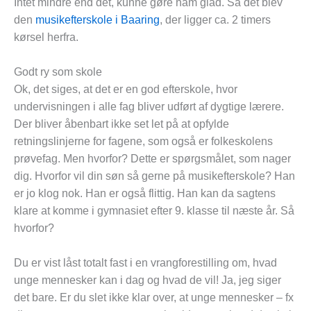
Intet mindre end det, kunne gøre ham glad. Så det blev
den
musikefterskole i Baaring
, der ligger ca. 2 timers
kørsel herfra.
Godt ry som skole
Ok, det siges, at det er en god efterskole, hvor
undervisningen i alle fag bliver udført af dygtige lærere.
Der bliver åbenbart ikke set let på at opfylde
retningslinjerne for fagene, som også er folkeskolens
prøvefag. Men hvorfor? Dette er spørgsmålet, som nager
dig. Hvorfor vil din søn så gerne på musikefterskole? Han
er jo klog nok. Han er også flittig. Han kan da sagtens
klare at komme i gymnasiet efter 9. klasse til næste år. Så
hvorfor?
Du er vist låst totalt fast i en vrangforestilling om, hvad
unge mennesker kan i dag og hvad de vil! Ja, jeg siger
det bare. Er du slet ikke klar over, at unge mennesker – fx