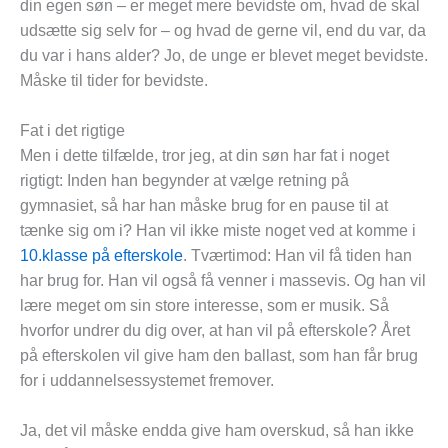
din egen søn – er meget mere bevidste om, hvad de skal
udsætte sig selv for – og hvad de gerne vil, end du var, da
du var i hans alder? Jo, de unge er blevet meget bevidste.
Måske til tider for bevidste.
Fat i det rigtige
Men i dette tilfælde, tror jeg, at din søn har fat i noget
rigtigt: Inden han begynder at vælge retning på
gymnasiet, så har han måske brug for en pause til at
tænke sig om i? Han vil ikke miste noget ved at komme i
10.klasse på efterskole
. Tværtimod: Han vil få tiden han
har brug for. Han vil også få venner i massevis. Og han vil
lære meget om sin store interesse, som er musik. Så
hvorfor undrer du dig over, at han vil på efterskole? Året
på efterskolen vil give ham den ballast, som han får brug
for i uddannelsessystemet fremover.
Ja, det vil måske endda give ham overskud, så han ikke