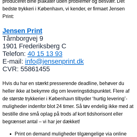
produceret dine plakater uden problemer og besvær. Det
bedste trykkeri i København, vi kender, er firmaet Jensen
Print:
Jensen Print
Tårnborgvej 9
1901
Frederiksberg C
Telefon:
40 15 13 93
E-mail:
info@jensenprint.dk
CVR: 55861455
Hvis du har en stærkt presserende deadline, behøver du
heller ikke at bekymre dig om leveringstidspunktet. Flere af
de største trykkerier i København tilbyder ‘hurtig levering’-
muligheder indenfor blot 24 timer. Så tøv endelig ikke med at
bestille dine små oplag på trods af kort tidshorisont eller
begrænset antal – vi har jer dækket!
Print on demand muligheder tilgængelige via online