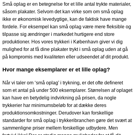
Små oplag er en betegnelse for et lille antal trykte materialer,
såsom plakater. Selvom det kan virke som om små oplag
ikke er økonomisk levedygtige, kan de faktisk have mange
fordele. For eksempel kan små oplag være mere fleksible og
tilpasse sig ændringer i markedet hurtigere end store
produktioner. Hos vores trykkeri i København giver vi dig
mulighed for at få dine plakater trykt i små oplag uden at gå
på kompromis med kvaliteten eller udseendet af dit produkt.
Hvor mange eksemplarer er et lille oplag?
Når vi taler om ‘små oplag’ i trykning, er det ofte defineret
som et antal på under 500 eksemplarer. Størrelsen af oplaget
kan have en betydelig indvirkning på prisen, da nogle
trykkerier har minimumsbeløb for at dække deres
produktionsomkostninger. Derudover kan forskellige
standarder for små oplag i trykkeribranchen gøre det svært at
sammenligne priser mellem forskellige udbydere. Men