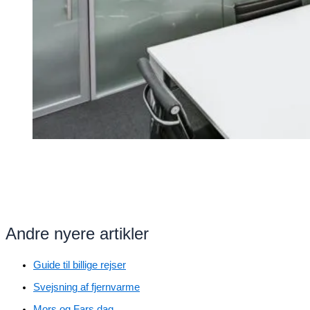
Andre nyere artikler
Guide til billige rejser
Svejsning af fjernvarme
Mors og Fars dag